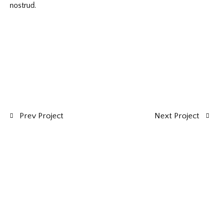
nostrud.
Prev Project
Next Project
© 2026.
Cerraia | 53011 Castellina in Chianti, SI, Italy |
+39
057 774 0269
|
info@cerraia.com
| P.IVA 01495540528